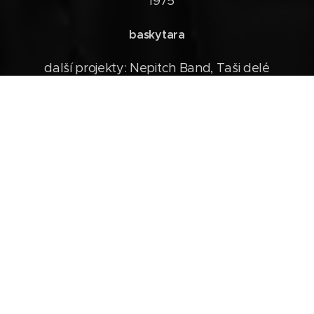
* 1975
baskytara
další projekty: Nepitch Band, Taši delé
Jirka Straněk