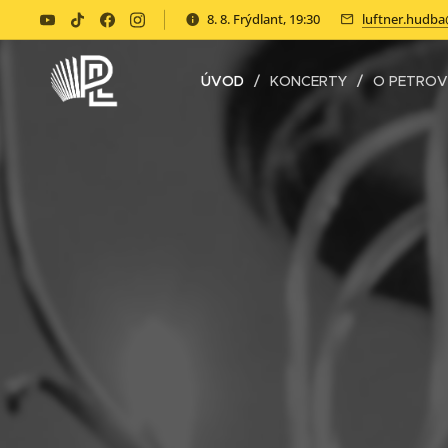
8. 8. Frýdlant, 19:30
luftner.hudb
ÚVOD
KONCERTY
O PETROV